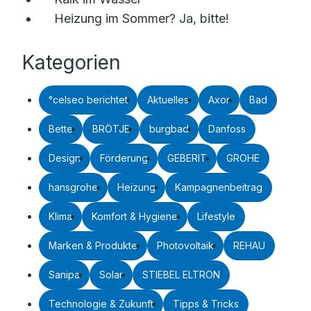
Heizung im Sommer? Ja, bitte!
Kategorien
°celseo berichtet
Aktuelles
Axor
Bad
Bette
BRÖTJE
burgbad
Danfoss
Design
Förderung
GEBERIT
GROHE
hansgrohe
Heizung
Kampagnenbeitrag
Klima
Komfort & Hygiene
Lifestyle
Marken & Produkte
Photovoltaik
REHAU
Sanipa
Solar
STIEBEL ELTRON
Technologie & Zukunft
Tipps & Tricks