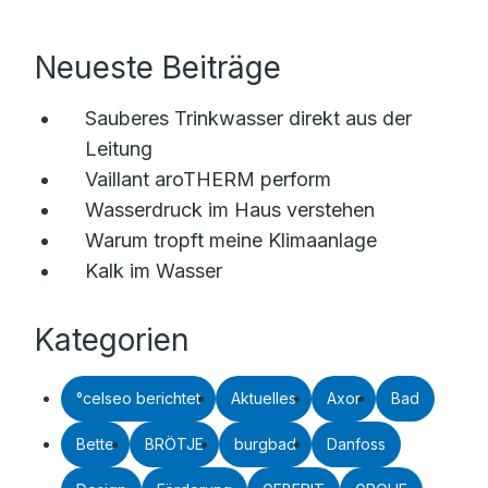
Neueste Beiträge
Sauberes Trinkwasser direkt aus der
Leitung
Vaillant aroTHERM perform
Wasserdruck im Haus verstehen
Warum tropft meine Klimaanlage
Kalk im Wasser
Kategorien
°celseo berichtet
Aktuelles
Axor
Bad
Bette
BRÖTJE
burgbad
Danfoss