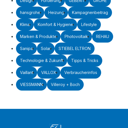
Design
Förderung
GEBERIT
GROHE
hansgrohe
Heizung
Kampagnenbeitrag
Klima
Komfort & Hygiene
Lifestyle
Marken & Produkte
Photovoltaik
REHAU
Sanipa
Solar
STIEBEL ELTRON
Technologie & Zukunft
Tipps & Tricks
Vaillant
VALLOX
Verbraucherinfos
VIESSMANN
Villeroy + Boch