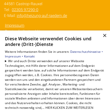
44581 Castrop-Rauxel
Tel:
02305 97290-0
E-Mail:
info@heizung-auf-raedern.de
Impressum
Barrierefreiheitserklärung
×
Datenschutzerklärung
Diese Webseite verwendet Cookies und
AVB
andere (Dritt-)Dienste
Weitere Informationen finden Sie in unseren:
Datenschutzhinweise •
Unsere Bereiche
Impressum •
Kontakt
Mobile Wärme mieten
Wir und auch Dritte verwenden auf unserer Webseite
Technologien, mit Hilfe derer Informationen auf dem Endgerät
In Aktion
gespeichert werden bzw. auf solche Informationen auf dem Endgerät
Unsere Produkte
zugegriffen werden, z.B. Cookies. Ihre personenbezogenen Daten
Unser Service
werden von uns und den eingebundenen Partnern gespeichert und
Kontakt
für verschiedene Zwecke, ggf. Analyse-, Marketing- und
Statistikzwecke verarbeitet, damit wir unseren Webseitenbesuchern
personalisierte Anzeigen oder Inhalte bereitstellen, Funktionen für
soziale Medien anbieten und Informationen über deren Interessen
und das Nutzerverhalten erhalten können. Cookies, die nicht
technisch-notwendig sind,... HIER KLICKEN ZUM WEITERLESEN